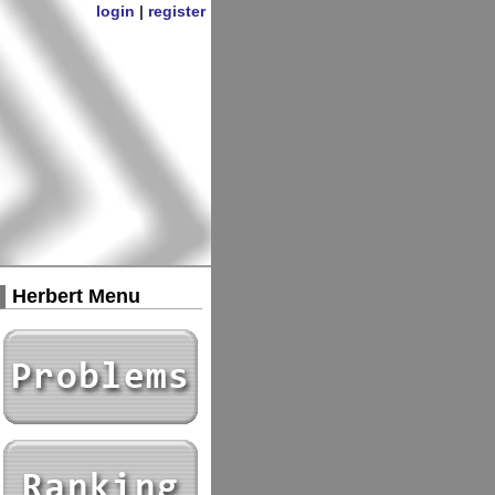
login
|
register
Herbert Menu